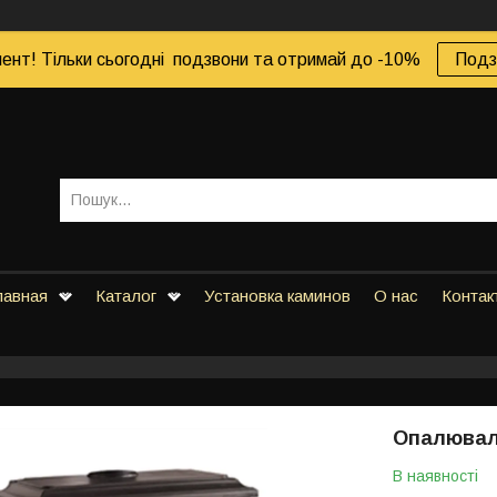
ент! Тільки сьогодні подзвони та отримай до -10%
Подз
лавная
Каталог
Установка каминов
О нас
Контак
Опалюваль
В наявності