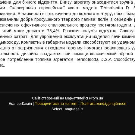
чена для бічного відкриття. Внизу агрегату знаходитися зручна
ьки. Склокераміка європейської якості моделі TermoIsotta D.
ливання. В наявності є підключення до водного контуру, обсяг бака
алюванням добре просушеного твердого палива: полін із середнім р
езпечення ефективного опалювального процесу протягом години. 
 який може досягати 78,4%. Розсікач полум'я відсутнє. Совоку
енных затрат, для упрощения эксплуатации изделия печи-камина
дымоходу. Компактные габариты модели способствуют её удачном
екцию от загрязнения отходами горения помогает реализовать
тельность дизайна создаётся при помощи классической чёрной
кое потребление топлива агрегатом TermoIsotta D.S.A способст
ва.
Сайт створений на маркетплейсі
Prom.ua
ЕкспертКамін |
Поскаржитися на контент
|
Політика конфіденційності
Select Language
▼