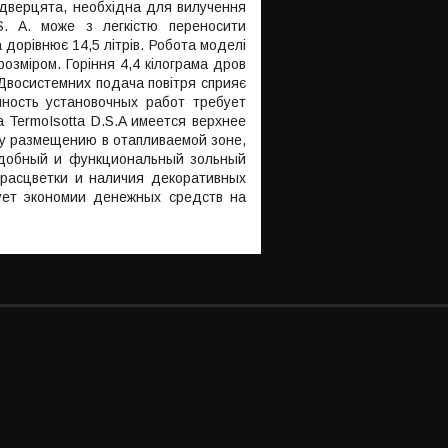
 дверцята, необхідна для вилучення
 S. A. може з легкістю переносити
 дорівнює 14,5 літрів. Робота моделі
озміром. Горіння 4,4 кілограма дров
Двосистемних подача повітря сприяє
пность установочных работ требует
 TermoIsotta D.S.A имеется верхнее
у размещению в отапливаемой зоне,
 удобный и функциональный зольный
 расцветки и наличия декоративных
вует экономии денежных средств на