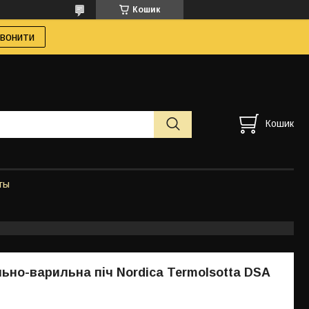
Кошик
вонити
Кошик
ты
но-варильна піч Nordica TermoIsotta DSA