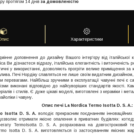
ру протягом 14 днів
за домовленістю
Опис
Характеристики
ідмінне доповнення до дизайну Вашого інтер'єру від італійської 
ica Ви дізнаєтеся відразу, італійська елегантність і витонченість 
актичні у використанні, дозволяють прогріти велике приміщення за
лива. Печі Нордіку славляться не лише своїм видатним дизайном,
ми перевагами. Найбільш зручними в експлуатації чавунні печі є с
ізми виконані відповідно до найсуворіших стандартів якості. Камі
ріалів і стилів. Є дуже цікаві моделі, виготовлені з кераміки і мета
майоліки і чавуну.
Опис печі
La Nordica Termo Isotta D. S. A.:
o Isotta D. S. A.
володіє прекрасним поєднанням інноваційних 
зволяє отримати якісне опалення в приватних будівлях: котедж
грегату TermoIsotta D. S. A. розрахована на довгостроковий т
mo Isotta D. S. A. виготовляється із застосуванням якісних жаро