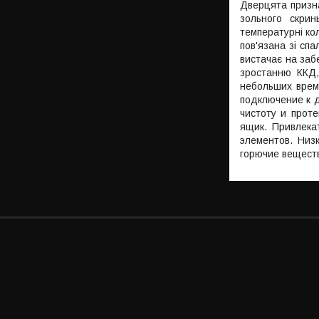
Дверцята призна
зольного скрин
температурні ко
пов'язана зі сп
вистачає на заб
зростанню ККД,
небольших врем
подключение к 
чистоту и прот
ящик. Привлека
элементов. Низ
горючие вещест