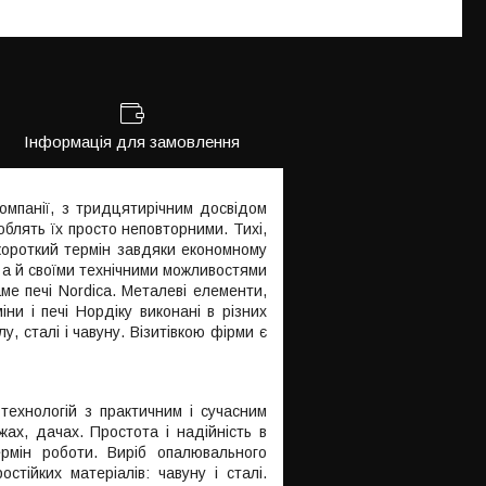
Інформація для замовлення
компанії, з тридцятирічним досвідом
роблять їх просто неповторними. Тихі,
 короткий термін завдяки економному
 а й своїми технічними можливостями
аме печі Nordica. Металеві елементи,
ни і печі Нордіку виконані в різних
лу, сталі і чавуну. Візитівкою фірми є
технологій з практичним і сучасним
ах, дачах. Простота і надійність в
ермін роботи. Виріб опалювального
стійких матеріалів: чавуну і сталі.