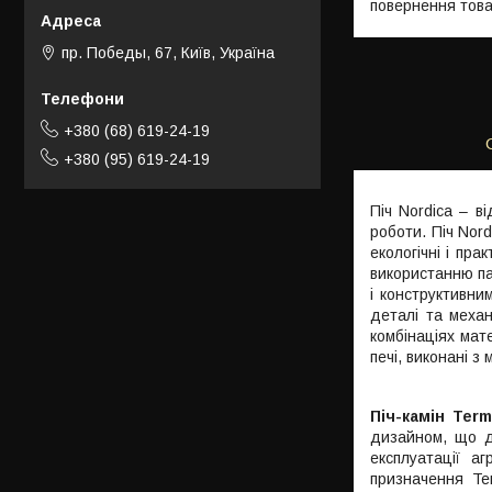
повернення това
пр. Победы, 67, Київ, Україна
+380 (68) 619-24-19
+380 (95) 619-24-19
Піч Nordica – в
роботи. Піч Nord
екологічні і пр
використанню па
і конструктивни
деталі та механ
комбінаціях мате
печі, виконані з 
Піч-камін Term
дизайном, що до
експлуатації а
призначення Ter