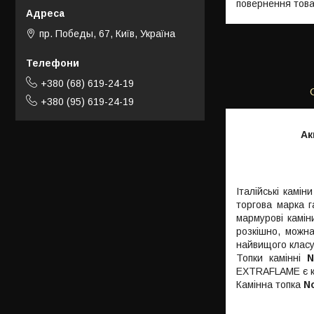
повернення това
пр. Победы, 67, Київ, Україна
+380 (68) 619-24-19
+380 (95) 619-24-19
Ак
Італійські камін
торгова марка г
мармурові камін
розкішно, можна
найвищого класу
Топки камінні
N
EXTRAFLAME є кра
Камінна топка
N