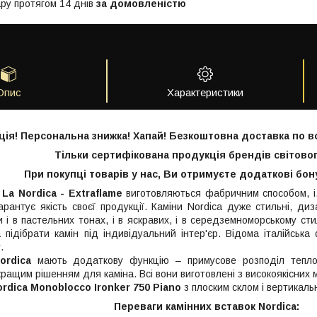
ру протягом 14 днів
за домовленістю
Опис
Характеристики
ція! Персональна знижка! Хапай! Безкоштовна доставка по вс
Тільки
сертифікована
продукція брендів світовог
При покупці товарів у нас, Ви отримуєте додаткові бон
и
La Nordica - Extraflame
виготовляються фабричним способом, і,
арантує якість своєї продукції. Каміни Nordica дуже стильні, диз
и і в пастельних тонах, і в яскравих, і в середземноморському сти
 підібрати камін під індивідуальний інтер'єр. Відома італійська 
.
ordica
мають додаткову функцію – примусове розподіл тепло
щим рішенням для каміна. Всі вони виготовлені з високоякісних мат
ordica Monoblocco Ironker 750 Piano
з плоским склом і вертикал
Переваги камінних вставок Nordica: