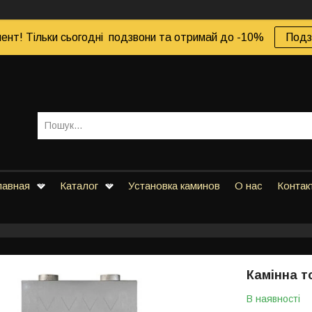
ент! Тільки сьогодні подзвони та отримай до -10%
Подз
лавная
Каталог
Установка каминов
О нас
Контак
Камінна то
В наявності