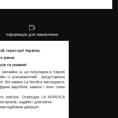
Інформація для замовлення
ій території України.
о рівня.
уси та знижки!
 звичайно ж, ця популярна в Європі
айн їх різноманітний - представлені
лі. Всі каміни La Nordica виглядають
фірма виробляє камінні і пічні топки
го повітря. Осередки LA NORDICA
еріалів, надійні і довговічні.
ьним підйомом дверцят.