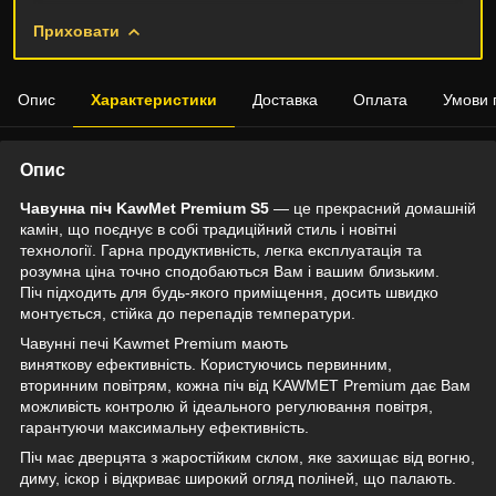
Приховати
Опис
Характеристики
Доставка
Оплата
Умови 
Опис
Чавунна піч KawMet Premium S5
— це прекрасний домашній
камін, що поєднує в собі традиційний стиль і новітні
технології. Гарна продуктивність, легка експлуатація та
розумна ціна точно сподобаються Вам і вашим близьким.
Піч підходить для будь-якого приміщення, досить швидко
монтується, стійка до перепадів температури.
Чавунні печі
Kawmet Premium
мають
виняткову ефективність. Користуючись первинним,
вторинним повітрям, кожна піч від KAWMET Premium дає Вам
можливість контролю й ідеального регулювання повітря,
гарантуючи максимальну ефективність.
Піч має дверцята з жаростійким склом, яке захищає від вогню,
диму, іскор і відкриває широкий огляд поліней, що палають.