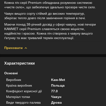
Кожна піч серії Premium обладнана розумною системою
«чисте скло», що забезпечує ідеально прозоре чисте скло.
Чавун вищого сорту стійкий до високих температур,
зберігає тепло довго після закінчення горіння в печі.
Маючи понад 38-річний досвід у сфері чавуну, нові печори
KAWMET серії Premium славляться своєю міцністю,
надійністю і красою. Кожна піч створена з чавуну вищого
ґатунку та має тривалий термін експлуатації.
Приховати
Характеристики
Основні
Виробник
Kaw-Met
Країна виробник
Польща
Коефіцієнт корисної дії
77.0
Матеріал топки
Чавун
Види твердого палива
Дрова