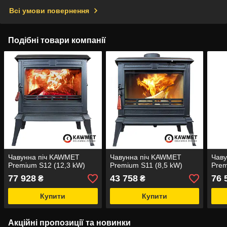
Всі умови повернення
Подібні товари компанії
Чавунна піч KAWMET
Чавунна піч KAWMET
Чав
Premium S12 (12,3 kW)
Premium S11 (8,5 kW)
Prem
77 928
43 758
76 
₴
₴
Купити
Купити
Акційні пропозиції та новинки