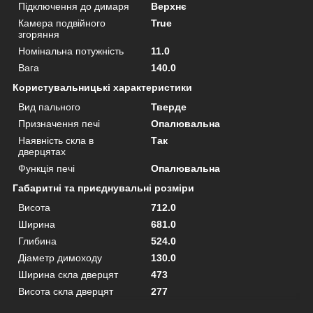
Підключення до димаря
Верхнє
Камера подвійного
True
згоряння
Номінальна потужність
11.0
Вага
140.0
Користувальницькі характеристики
Вид пального
Тверде
Призначення печі
Опалювальна
Наявність скла в
Так
дверцятах
Функція печі
Опалювальна
Габаритні та приєднувальні розміри
Висота
712.0
Ширина
681.0
Глибина
524.0
Діаметр димоходу
130.0
Ширина скла дверцят
473
Висота скла дверцят
277