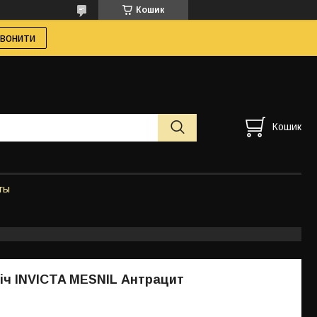
Кошик
вонити
Кошик
ты
іч INVICTA MESNIL Антрацит