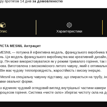
ру протягом 14 днів
за домовленістю
Опис
Характеристики
NVICTA MESNIL Антрацит
ta MESNIL — потужна й ефективна модель, французького виробника I
нь. Ця модель французького виробництва має креативний дизайн, 
єр. Піч може використовуватися як у режимі тривалого горіння, так і
рова. Виготовлена з високоякісного литого чавуну, який є оптимал
Він має чудову теплопровідність, жаростійкість і високу інерцію.
esnil на спеціальну чавунну підставку, що спирається на трубу, ін
тавки овальної форми.
х відчиняє чудовий оглядовий вигляд внутрішньої частини камери 
процесом горіння. Система «чисте скло» зберігає чистоту скла на д