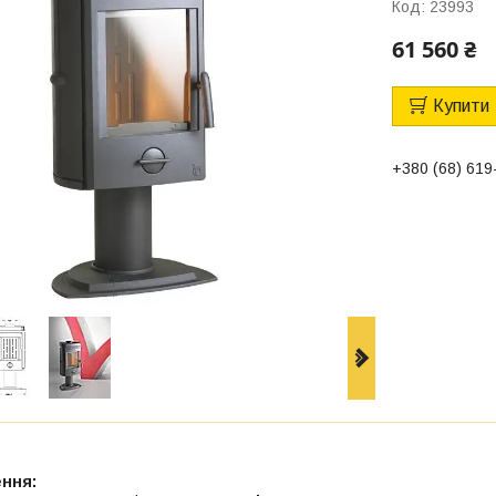
Код:
23993
61 560 ₴
Купити
+380 (68) 619