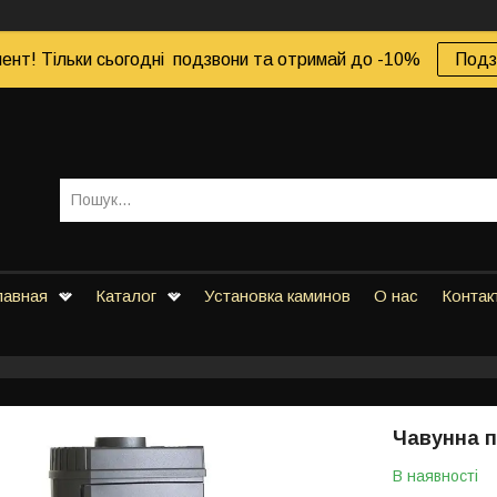
ент! Тільки сьогодні подзвони та отримай до -10%
Подз
лавная
Каталог
Установка каминов
О нас
Контак
Чавунна п
В наявності