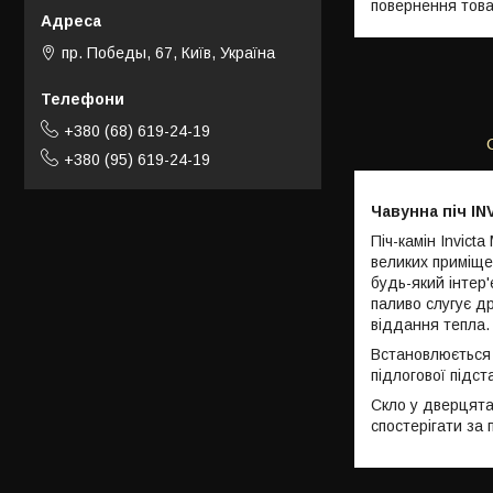
повернення това
пр. Победы, 67, Київ, Україна
+380 (68) 619-24-19
+380 (95) 619-24-19
Чавунна піч I
Піч-камін Invic
великих приміще
будь-який інтер'
паливо слугує д
віддання тепла. 
Встановлюється M
підлогової підс
Скло у дверцята
спостерігати за 