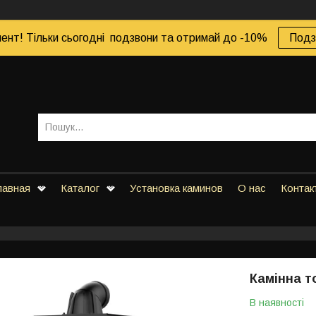
ент! Тільки сьогодні подзвони та отримай до -10%
Подз
лавная
Каталог
Установка каминов
О нас
Контак
Камінна 
В наявності