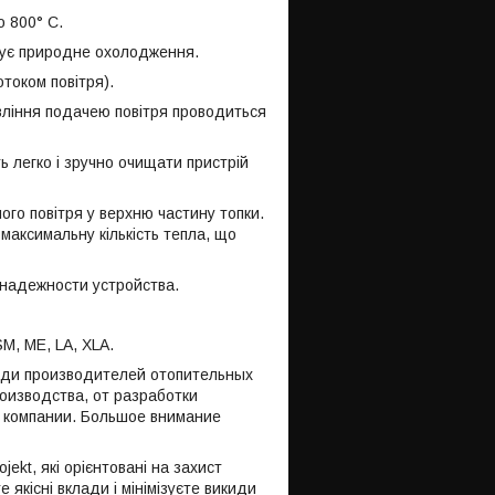
 800° C.
ечує природне охолодження.
током повітря).
авління подачею повітря проводиться
ь легко і зручно очищати пристрій
ого повітря у верхню частину топки.
максимальну кількість тепла, що
 надежности устройства.
M, ME, LA, XLA.
еди производителей отопительных
оизводства, от разработки
и компании. Большое внимание
kt, які орієнтовані на захист
якісні вклади і мінімізуєте викиди