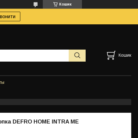
Кошик
вонити
Кошик
ты
топка DEFRO HOME INTRA ME