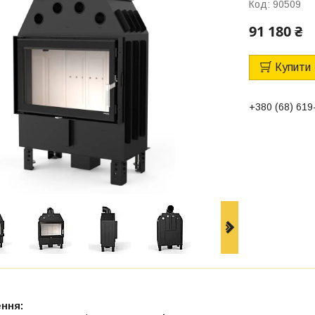
Код:
90509
91 180 ₴
Купити
+380 (68) 619