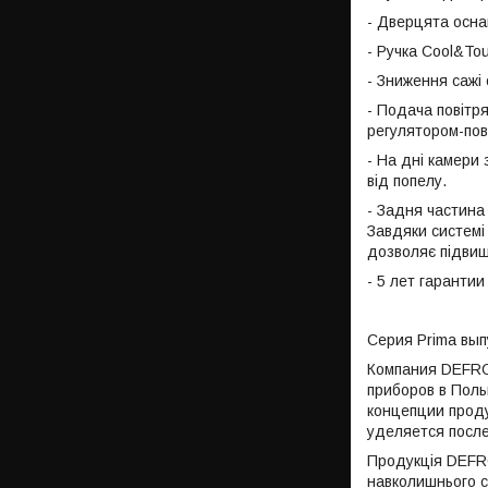
- Дверцята осна
- Ручка Cool&To
- Зниження сажі
- Подача повітр
регулятором-пов
- На дні камери 
від попелу.
- Задня частина
Завдяки системі
дозволяє підвищ
- 5 лет гаранти
Серия Prima вып
Компания DEFRO
приборов в Поль
концепции проду
уделяется посл
Продукція DEFRO
навколишнього с