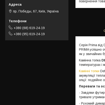
повернення това
пр. Победы, 67, Київ, Україна
+380 (68) 619-24-19
+380 (95) 619-24-19
Серія Prima від 
PRIMA успішно о
як у звичайних б
Камінна топка
D
температурах і м
Камінні топки
Def
акумуляції тепл
опції: подвійне 
Переваги та ос
- Завдяки футир
тривале утриман
- Рухомий димар