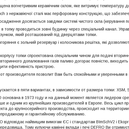
щена вогнетривким керамічним склом, яке витримує температуру до
uch з нержавіючої сталі має перфоровану конструкцію, що забезп
 осадження досягається завдяки системі чистого скла (керування по
я в топку проводиться зовні будинку через спеціальний канал. Упр
зунком, який розташований під дверцятами топки.
згоряння є зольний резервуар і колосникова решітка, які дозволяют
 корпусу топки спроектована спеціальним чином для подачі вторинн
 вторинного допалювання газів паливо догорає повністю, виходить 
ити ефективність пристрою.
и от производителя позволит Вам быть спокойными и уверенными в
ускается в пяти вариантах, в зависимости от размера топки: XSM, S
 основана в 1973 году и на данный момент является лидером ср
ше и одним из крупнейших производителей в Европе. Весь цикл пр
кта до крупносерийного производства, происходит на территори
епродажному и гарантийному обслуживанию.
 відповідає найвищим вимогам ЄС і стандартам BImSchV2 і Ekoproje
ередовища. Тому купуючи камінні вклади і печі DEFRO Ви отримуєте 