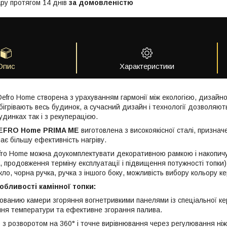
ру протягом 14 днів
за домовленістю
Опис
Характеристики
Defro Home створена з урахуванням гармонії між екологією, дизайном
бігрівають весь будинок, а сучасний дизайн і технології дозволяю
удинках так і з рекуперацією.
EFRO Home PRIMA ME
виготовлена з високоякісної сталі, призна
ає більшу ефективність нагріву.
ro Home можна доукомплектувати декоративною рамкою і накопич
а, продовження терміну експлуатації і підвищення потужності топки
скло, чорна ручка, ручка з іншого боку, можливість вибору кольору ке
обливості камінної топки:
ованию камери згоряння вогнетривкими панелями із спеціальної кер
ня температури та ефективне згорання палива.
 з розворотом на 360° і точне вирівнювання через регулювання ніж