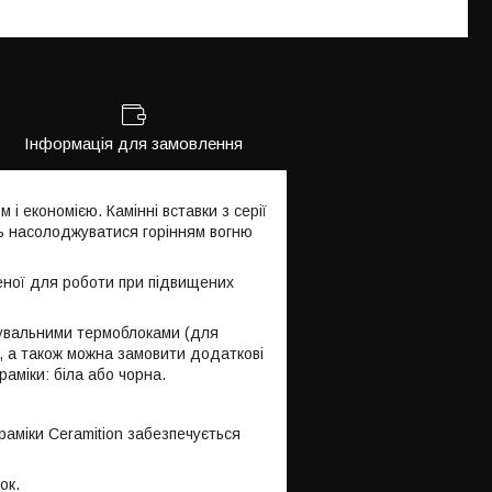
Інформація для замовлення
 і економією. Камінні вставки з серії
ть насолоджуватися горінням вогню
ченої для роботи при підвищених
увальними термоблоками (для
), а також можна замовити додаткові
раміки: біла або чорна.
аміки Ceramition забезпечується
ок.