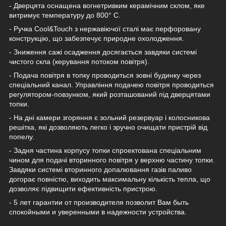
- Дверцята оснащена вогнетривким керамічним склом, яке
витримує температуру до 800° C.
- Ручка Cool&Touch з нержавіючої сталі має перфоровану
конструкцію, що забезпечує природне охолодження.
- Зниження сажі осадження досягається завдяки системі
чистого скла (керування потоком повітря).
- Подача повітря в топку проводиться зовні будинку через
спеціальний канал. Управління подачею повітря проводиться
регулятором-повзунком, який розташований під дверцятами
топки.
- На дні камери згоряння є зольний резервуар і колосникова
решітка, які дозволяють легко і зручно очищати пристрій від
попелу.
- Задня частина корпусу топки спроектована спеціальним
чином для подачі вторинного повітря у верхню частину топки.
Завдяки системі вторинного допалювання газів паливо
догорає повністю, виходить максимальну кількість тепла, що
дозволяє підвищити ефективність пристрою.
- 5 лет гарантии от производителя позволит Вам быть
спокойными и уверенными в надежности устройства.