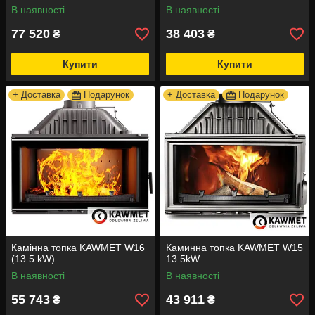
В наявності
В наявності
77 520
38 403
₴
₴
Купити
Купити
+ Доставка
Подарунок
+ Доставка
Подарунок
Камінна топка KAWMET W16
Каминна топка KAWMET W15
(13.5 kW)
13.5kW
В наявності
В наявності
55 743
43 911
₴
₴