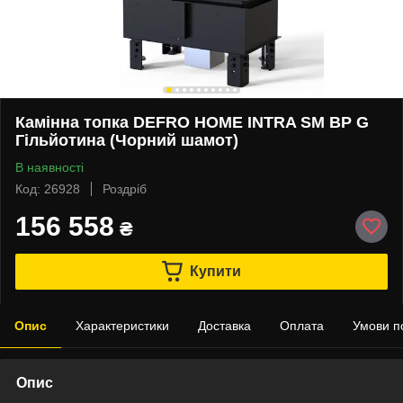
Камінна топка DEFRO HOME INTRA SM BP G
Гільйотина (Чорний шамот)
В наявності
Код: 26928
Роздріб
156 558
₴
Купити
Опис
Характеристики
Доставка
Оплата
Умови п
Опис