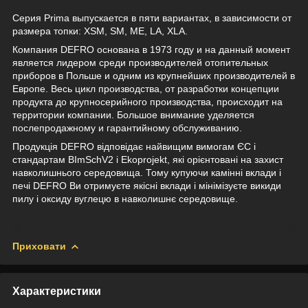
Серия Prima выпускается в пяти вариантах, в зависимости от
размера топки: XSM, SM, ME, LA, XLA.
Компания DEFRO основана в 1973 году и на данный момент
является лидером среди производителей отопительных
приборов в Польше и одним из крупнейших производителей в
Европе. Весь цикл производства, от разработки концепции
продукта до крупносерийного производства, происходит на
территории компании. Большое внимание уделяется
послепродажному и гарантийному обслуживанию.
Продукція DEFRO відповідає найвищим вимогам ЄС і
стандартам BImSchV2 і Ekoprojekt, які орієнтовані на захист
навколишнього середовища. Тому купуючи камінні вклади і
печі DEFRO Ви отримуєте якісні вклади і мінімізуєте викиди
пилу і оксиду вуглецю в навколишнє середовище.
Приховати
Характеристики