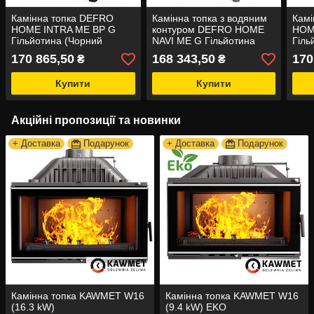
Камінна топка DEFRO
Камінна топка з водяним
Камі
HOME INTRA ME BP G
контуром DEFRO HOME
HOM
Гільйотина (Чорний
NAVI ME G Гільйотина
Гіль
шамот)
(Чорний шамот)
шам
170 865,50
168 343,50
170
₴
₴
Купити
Купити
Акційні пропозиції та новинки
+ Доставка
Подарунок
+ Доставка
Подарунок
Камінна топка KAWMET W16
Камінна топка KAWMET W16
(16.3 kW)
(9.4 kW) EKO