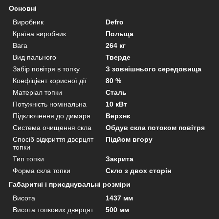
Основні
Виробник
Defro
Країна виробник
Польща
Вага
264 кг
Вид пального
Тверде
Забір повітря в топку
З зовнішнього середовища
Коефіцієнт корисної дії
80 %
Матеріал топки
Сталь
Потужність номінальна
10 кВт
Підключення до димаря
Верхнє
Система очищення скла
Обдув скла потоком повітря
Спосіб відкриття дверцят
Підйом вгору
топки
Тип топки
Закрита
Форма скла топки
Скло з двох сторін
Габаритні і приєднувальні розміри
Висота
1437 мм
Висота топкових дверцят
500 мм