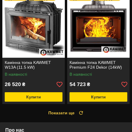
Камінна топка KAWMET
Камінна топка KAWMET
W13A (11.5 kW)
Premium F24 Dekor (14kW)
В наявності
В наявності
26 520
54 723
₴
₴
Купити
Купити
Показати ще
Про нас