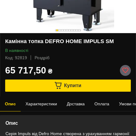
Камінна топка DEFRO HOME IMPULS SM
В наявності
Код: 92819
Роздріб
65 717,50
₴
Купити
Опис
Характеристики
Доставка
Оплата
Умови п
Опис
Серія Impuls від Defro Home створена з урахуванням гармонії