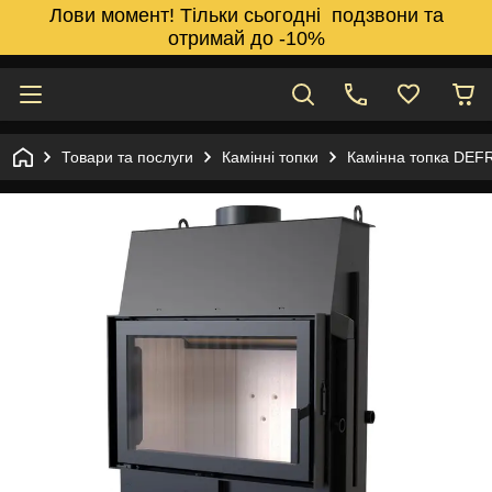
Лови момент! Тільки сьогодні подзвони та
отримай до -10%
Товари та послуги
Камінні топки
Камінна топка DE