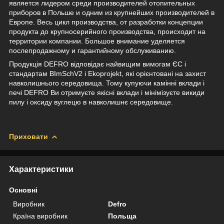
является лидером среди производителей отопительных
приборов в Польше и одним из крупнейших производителей в
Европе. Весь цикл производства, от разработки концепции
продукта до крупносерийного производства, происходит на
территории компании. Большое внимание уделяется
послепродажному и гарантийному обслуживанию.
Продукція DEFRO відповідає найвищим вимогам ЄС і
стандартам BImSchV2 і Ekoprojekt, які орієнтовані на захист
навколишнього середовища. Тому купуючи камінні вклади і
печі DEFRO Ви отримуєте якісні вклади і мінімізуєте викиди
пилу і оксиду вуглецю в навколишнє середовище.
Приховати
Характеристики
Основні
Виробник
Defro
Країна виробник
Польща