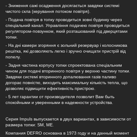
- Зниження сажі осадження досягається завдяки системі
чистого скла (керування потоком повітря).
- Подача повітря в топку проводиться зовні будинку через
спеціальний канал. Управління подачею повітря проводиться
регулятором-повзунком, який розташований під дверцятами
топки.
- На дні камери згоряння є зольний резервуар і колосникова
решітка, які дозволяють легко і зручно очищати пристрій від
попелу.
- Задня частина корпусу топки спроектована спеціальним
чином для подачі вторинного повітря у верхню частину топки.
Завдяки системі вторинного допалювання газів паливо
догорає повністю, виходить максимальну кількість тепла, що
дозволяє підвищити ефективність пристрою.
- 5 лет гарантии от производителя позволит Вам быть
спокойными и уверенными в надежности устройства.
Серия Impuls выпускается в двух вариантах, в зависимости от
размера топки: SM, ME.
Компания DEFRO основана в 1973 году и на данный момент