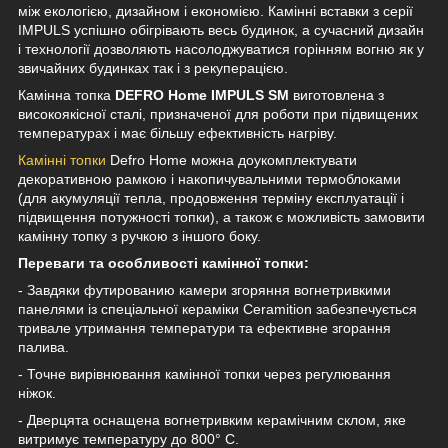
між екологією, дизайном і економією. Камінні вставки з серії
IMPULS успішно обігрівають весь будинок, а сучасний дизайн
і технології дозволяють насолоджуватися горінням вогню як у
звичайних будинках так і з рекуперацією.
Камінна топка
DEFRO Home IMPULS SM
виготовлена з
високоякісної сталі, призначеної для роботи при підвищених
температурах і має більшу ефективність нагріву.
Камінні топки
Defro Home можна доукомплектувати
декоративною рамкою і накопичувальними термоблоками
(для акумуляції тепла, продовження терміну експлуатації і
підвищення потужності топки), а також є можливість замовити
камінну топку з ручкою з іншого боку.
Переваги та особливості камінної топки:
- Завдяки футированию камери згоряння вогнетривкими
панелями із спеціальної кераміки Ceramition забезпечується
тривале утримання температури та ефективне згорання
палива.
- Точне вирівнювання камінної топки через регулювання
ніжок.
- Дверцята оснащена вогнетривким керамічним склом, яке
витримує температуру до 800° C.