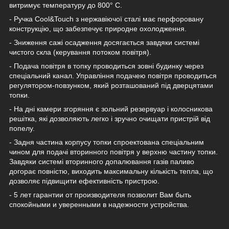
витримує температуру до 800° C.
- Ручка Cool&Touch з нержавіючої сталі має перфоровану
конструкцію, що забезпечує природне охолодження.
- Зниження сажі осадження досягається завдяки системі
чистого скла (керування потоком повітря).
- Подача повітря в топку проводиться зовні будинку через
спеціальний канал. Управління подачею повітря проводиться
регулятором-повзунком, який розташований під дверцятами
топки.
- На дні камери згоряння є зольний резервуар і колосникова
решітка, які дозволяють легко і зручно очищати пристрій від
попелу.
- Задня частина корпусу топки спроектована спеціальним
чином для подачі вторинного повітря у верхню частину топки.
Завдяки системі вторинного допалювання газів паливо
догорає повністю, виходить максимальну кількість тепла, що
дозволяє підвищити ефективність пристрою.
- 5 лет гарантии от производителя позволит Вам быть
спокойными и уверенными в надежности устройства.