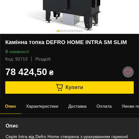
Камінна топка DEFRO HOME INTRA SM SLIM
В наявності
Код: 92713
Роздріб
78 424,50
₴
Купити
Опис
Характеристики
Доставка
Оплата
Умови п
Опис
Серія Intra від Defro Home створена з урахуванням гармонії