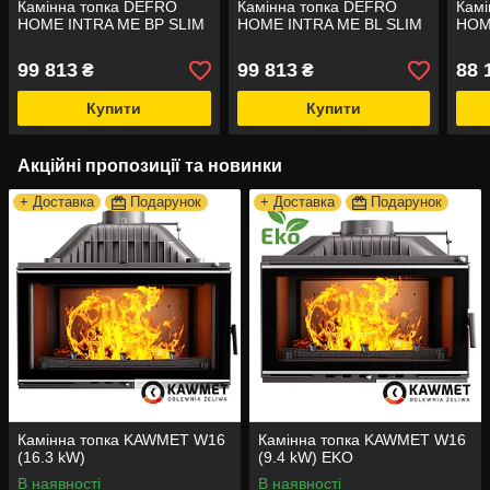
Камінна топка DEFRO
Камінна топка DEFRO
Камі
HOME INTRA ME BP SLIM
HOME INTRA ME BL SLIM
HOM
99 813
99 813
88 
₴
₴
Купити
Купити
Акційні пропозиції та новинки
+ Доставка
Подарунок
+ Доставка
Подарунок
Камінна топка KAWMET W16
Камінна топка KAWMET W16
(16.3 kW)
(9.4 kW) EKO
В наявності
В наявності