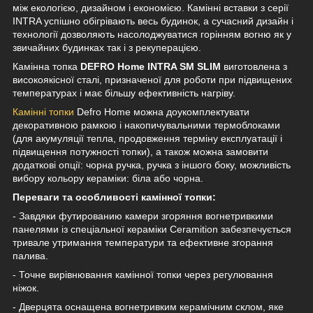
між екологією, дизайном і економією. Камінні вставки з серії
INTRA успішно обігрівають весь будинок, а сучасний дизайн і
технології дозволяють насолоджуватися горінням вогню як у
звичайних будинках так і з рекуперацією.
Камінна топка
DEFRO Home INTRA SM SLIM
виготовлена з
високоякісної сталі, призначеної для роботи при підвищених
температурах і має більшу ефективність нагріву.
Камінні топки
Defro Home можна доукомплектувати
декоративною рамкою і накопичувальними термоблоками
(для акумуляції тепла, продовження терміну експлуатації і
підвищення потужності топки), а також можна замовити
додаткові опції: чорна ручка, ручка з іншого боку, можливість
вибору кольору кераміки: біла або чорна.
Переваги та особливості камінної топки:
- Завдяки футированию камери згоряння вогнетривкими
панелями із спеціальної кераміки Ceramition забезпечується
тривале утримання температури та ефективне згорання
палива.
- Точне вирівнювання камінної топки через регулювання
ніжок.
- Дверцята оснащена вогнетривким керамічним склом, яке