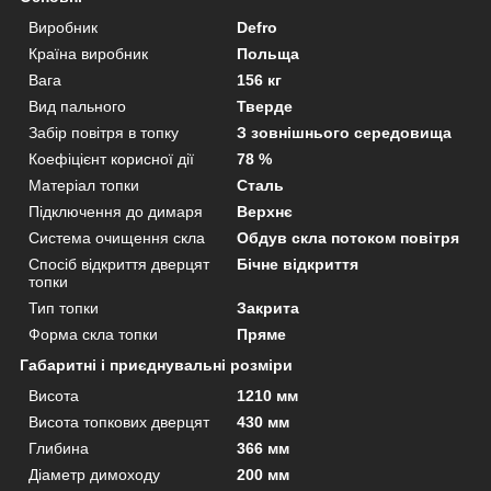
Виробник
Defro
Країна виробник
Польща
Вага
156 кг
Вид пального
Тверде
Забір повітря в топку
З зовнішнього середовища
Коефіцієнт корисної дії
78 %
Матеріал топки
Сталь
Підключення до димаря
Верхнє
Система очищення скла
Обдув скла потоком повітря
Спосіб відкриття дверцят
Бічне відкриття
топки
Тип топки
Закрита
Форма скла топки
Пряме
Габаритні і приєднувальні розміри
Висота
1210 мм
Висота топкових дверцят
430 мм
Глибина
366 мм
Діаметр димоходу
200 мм