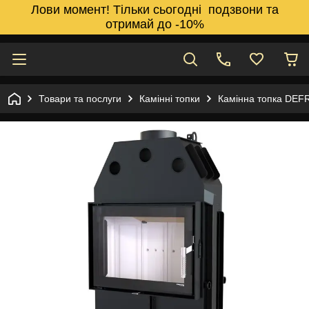
Лови момент! Тільки сьогодні подзвони та
отримай до -10%
Товари та послуги
Камінні топки
Камінна топка DE