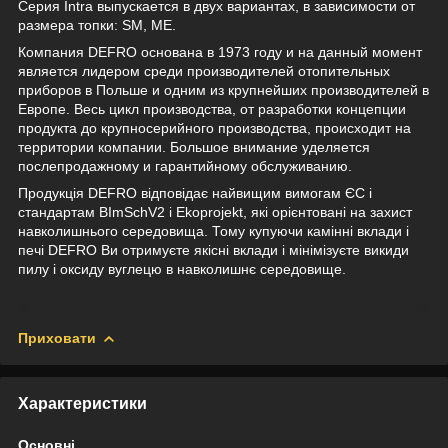
Серия Intra выпускается в двух вариантах, в зависимости от
размера топки: SM, ME.
Компания DEFRO основана в 1973 году и на данный момент
является лидером среди производителей отопительных
приборов в Польше и одним из крупнейших производителей в
Европе. Весь цикл производства, от разработки концепции
продукта до крупносерийного производства, происходит на
территории компании. Большое внимание уделяется
послепродажному и гарантийному обслуживанию.
Продукція DEFRO відповідає найвищим вимогам ЄС і
стандартам BImSchV2 і Ekoprojekt, які орієнтовані на захист
навколишнього середовища. Тому купуючи камінні вклади і
печі DEFRO Ви отримуєте якісні вклади і мінімізуєте викиди
пилу і оксиду вуглецю в навколишнє середовище.
Приховати
Характеристики
Основні