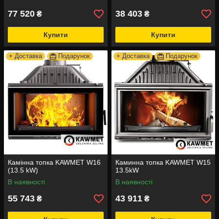
77 520
38 403
₴
₴
Купити
Купити
+ Доставка
Подарунок
+ Доставка
Подарунок
Камінна топка KAWMET W16
Каминна топка KAWMET W15
(13.5 kW)
13.5kW
В наявності
В наявності
55 743
43 911
₴
₴