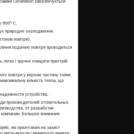
аміки Ceramition забезпечується
 800° C.
ечує природне охолодження.
током повітря).
авління подачею повітря проводиться
ь легко і зручно очищати пристрій
ого повітря у верхню частину топки.
максимальну кількість тепла, що
 надежности устройства.
еди производителей отопительных
оизводства, от разработки
и компании. Большое внимание
kt, які орієнтовані на захист
якісні вклади і мінімізуєте викиди