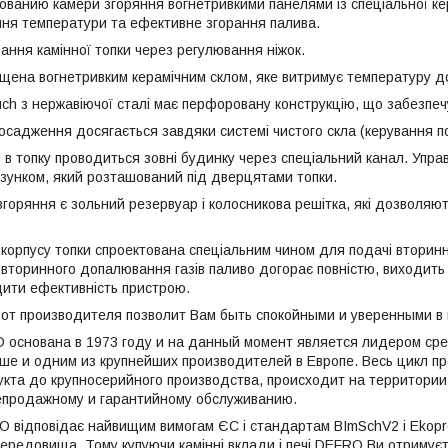
ованию камери згоряння вогнетривкими панелями із спеціальної кер
ня температури та ефективне згорання палива.
ання камінної топки через регулювання ніжок.
щена вогнетривким керамічним склом, яке витримує температуру до
uch з нержавіючої сталі має перфоровану конструкцію, що забезп
 осадження досягається завдяки системі чистого скла (керування по
я в топку проводиться зовні будинку через спеціальний канал. Упр
зунком, який розташований під дверцятами топки.
згоряння є зольний резервуар і колосникова решітка, які дозволяют
 корпусу топки спроектована спеціальним чином для подачі вторинн
 вторинного допалювання газів паливо догорає повністю, виходить 
ити ефективність пристрою.
и от производителя позволит Вам быть спокойными и уверенными в
 основана в 1973 году и на данный момент является лидером ср
ше и одним из крупнейших производителей в Европе. Весь цикл пр
кта до крупносерийного производства, происходит на территори
епродажному и гарантийному обслуживанию.
 відповідає найвищим вимогам ЄС і стандартам BImSchV2 і Ekoproje
ередовища. Тому купуючи камінні вклади і печі DEFRO Ви отримуєте 