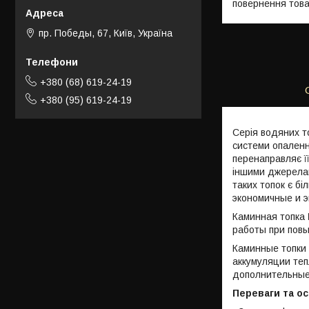
повернення това
пр. Победы, 67, Київ, Україна
+380 (68) 619-24-19
+380 (95) 619-24-19
Серія водяних т
системи опалення
перенаправляє її
іншими джерелами
таких топок є бі
экономичные и э
Каминная топка
работы при пов
Каминные топки
аккумуляции теп
дополнительные 
Переваги та ос