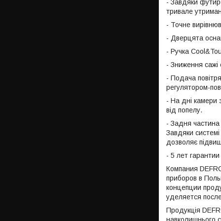
- Завдяки футир
тривале утриман
- Точне вирівнюв
- Дверцята осна
- Ручка Cool&To
- Зниження сажі
- Подача повітр
регулятором-пов
- На дні камери 
від попелу.
- Задня частина
Завдяки системі
дозволяє підвищ
- 5 лет гаранти
Компания DEFRO
приборов в Поль
концепции проду
уделяется посл
Продукція DEFRO
навколишнього с