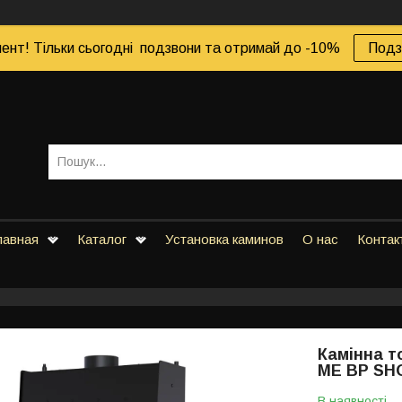
ент! Тільки сьогодні подзвони та отримай до -10%
Подз
лавная
Каталог
Установка каминов
О нас
Контак
Камінна т
ME BP SH
В наявності