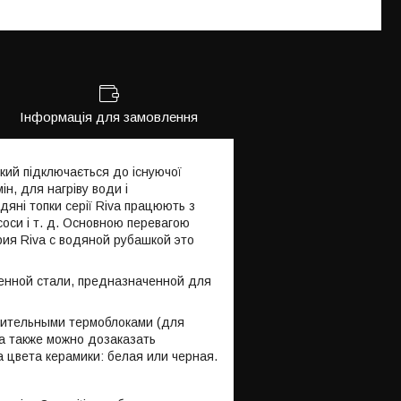
Інформація для замовлення
який підключається до існуючої
н, для нагріву води і
дяні топки серії Riva працюють з
асоси і т. д. Основною перевагою
ерия Riva с водяной рубашкой это
енной стали, предназначенной для
пительными термоблоками (для
а также можно дозаказать
 цвета керамики: белая или черная.