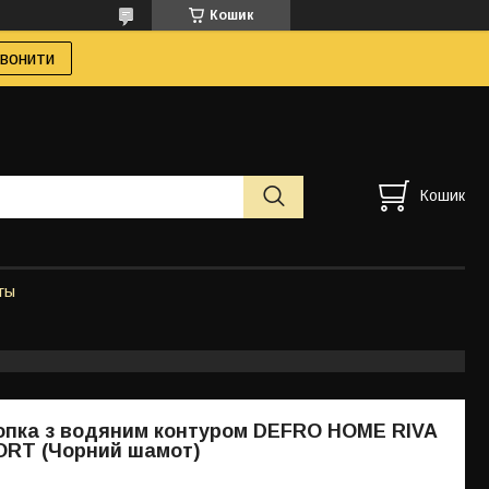
Кошик
вонити
Кошик
ты
опка з водяним контуром DEFRO HOME RIVA
ORT (Чорний шамот)