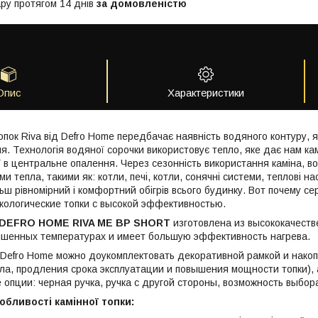
ру протягом 14 днів
за домовленістю
Опис
Характеристики
опок Riva від Defro Home передбачає наявність водяного контуру, 
. Технологія водяної сорочки використовує тепло, яке дає нам камі
 в центральне опалення. Через сезонність використання каміна, во
 тепла, такими як: котли, печі, котли, сонячні системи, теплові н
льш рівномірний і комфортний обігрів всього будинку. Вот почему с
кологические топки с высокой эффективностью.
DEFRO HOME RIVA ME BP SHORT
изготовлена из высококачеств
ышенных температурах и имеет большую эффективность нагрева.
 Defro Home можно доукомплектовать декоративной рамкой и нако
ла, продления срока эксплуатации и повышения мощности топки), 
опции: черная ручка, ручка с другой стороны, возможность выбора
обливості камінної топки: