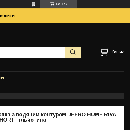
Кошик
вонити
Кошик
ты
опка з водяним контуром DEFRO HOME RIVA
SHORT Гільйотина