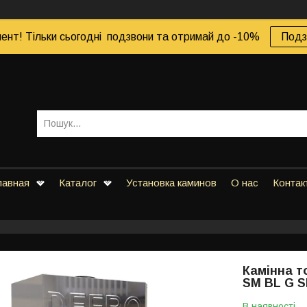
ент! Тільки сьогодні подзвони та отримай до -10%
Подз
лавная
Каталог
Установка каминов
О нас
Контак
Камінна т
SM BL G 
В наявності