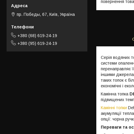
повернення това
пр. Победы, 67, Київ, Україна
+380 (68) 619-24-19
+380 (95) 619-24-19
Серія водяних т
системи опалення
перенаправляє її
іншими джерелами
таких топок є бі
економічні і еко
Камінна топка
D
підвищених темп
Камінні топки
Def
акумуляції тепл
опції: чорна руч
Переваги та ос