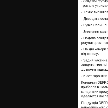
- Завдяки футир
тривале утриман
- Точне вирівнюв
- Дверцята осна
- Ручка Cool&To
- Зниження сажі
- Подача повітр
регулятором-пов
- На дні камери 
від попелу.
- Задня частина
Завдяки системі
дозволяє підвищ
- 5 лет гаранти
Компания DEFRO
приборов в Поль
концепции проду
уделяется посл
Продукція DEFRO
навколишнього с