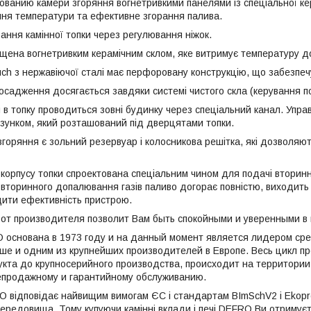
ованию камери згоряння вогнетривкими панелями із спеціальної кер
ня температури та ефективне згорання палива.
ання камінної топки через регулювання ніжок.
щена вогнетривким керамічним склом, яке витримує температуру до
uch з нержавіючої сталі має перфоровану конструкцію, що забезп
 осадження досягається завдяки системі чистого скла (керування по
я в топку проводиться зовні будинку через спеціальний канал. Упр
зунком, який розташований під дверцятами топки.
згоряння є зольний резервуар і колосникова решітка, які дозволяют
 корпусу топки спроектована спеціальним чином для подачі вторинн
 вторинного допалювання газів паливо догорає повністю, виходить 
ити ефективність пристрою.
и от производителя позволит Вам быть спокойными и уверенными в
 основана в 1973 году и на данный момент является лидером ср
ше и одним из крупнейших производителей в Европе. Весь цикл пр
кта до крупносерийного производства, происходит на территори
епродажному и гарантийному обслуживанию.
 відповідає найвищим вимогам ЄС і стандартам BImSchV2 і Ekoproje
ередовища. Тому купуючи камінні вклади і печі DEFRO Ви отримуєте 