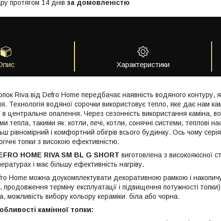
ру протягом 14 днів
за домовленістю
Опис
Характеристики
опок Riva від Defro Home передбачає наявність водяного контуру, 
. Технологія водяної сорочки використовує тепло, яке дає нам камі
 в центральне опалення. Через сезонність використання каміна, во
 тепла, такими як: котли, печі, котли, сонячні системи, теплові н
льш рівномірний і комфортний обігрів всього будинку. Ось чому сер
логічні топки з високою ефективністю.
EFRO HOME RIVA SM BL G SHORT
виготовлена з високоякісної с
ературах і має більшу ефективність нагріву.
ro Home можна доукомплектувати декоративною рамкою і накопич
а, продовження терміну експлуатації і підвищення потужності топки
ка, можливість вибору кольору кераміки: біла або чорна.
обливості камінної топки: