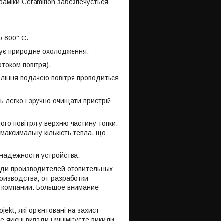
аміки Ceramition забезпечується
 800° C.
ечує природне охолодження.
током повітря).
авління подачею повітря проводиться
ь легко і зручно очищати пристрій
ого повітря у верхню частину топки.
максимальну кількість тепла, що
 надежности устройства.
еди производителей отопительных
оизводства, от разработки
и компании. Большое внимание
kt, які орієнтовані на захист
якісні вклади і мінімізуєте викиди