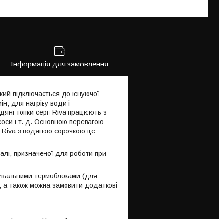
Інформація для замовлення
який підключається до існуючої
н, для нагріву води і
дяні топки серії Riva працюють з
асоси і т. д. Основною перевагою
ія Riva з водяною сорочкою це
талі, призначеної для роботи при
увальними термоблоками (для
), а також можна замовити додаткові