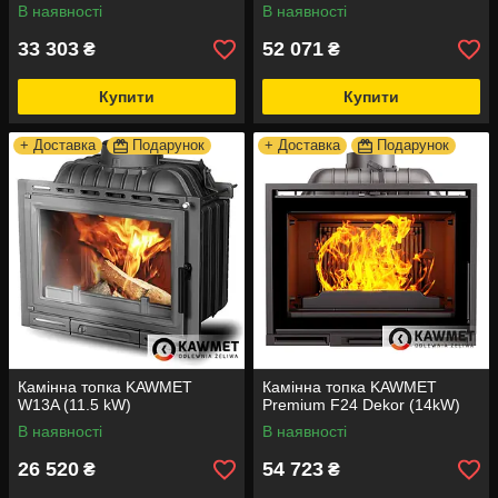
В наявності
В наявності
33 303
52 071
₴
₴
Купити
Купити
+ Доставка
Подарунок
+ Доставка
Подарунок
Камінна топка KAWMET
Камінна топка KAWMET
W13A (11.5 kW)
Premium F24 Dekor (14kW)
В наявності
В наявності
26 520
54 723
₴
₴