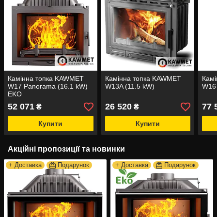
Камінна топка KAWMET
Камінна топка KAWMET
Кам
W17 Panorama (16.1 kW)
W13A (11.5 kW)
W16 
EKO
52 071
26 520
77 
₴
₴
Купити
Купити
Акційні пропозиції та новинки
+ Доставка
Подарунок
+ Доставка
Подарунок