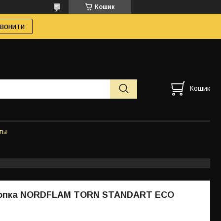
Кошик
вонити
Кошик
ты
топка NORDFLAM TORN STANDART ECO