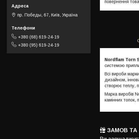
повернення това
пр. Победы, 67, Київ, Україна
+380 (68) 619-24-19
+380 (95) 619-24-19
Nordflam Torn 
системою припли
Всі вироби марк
дизайном, іннов
створює теплу,
Марка виробів No
камінних топок,
ЗАМОВ ТА
Ви заощаджуєт