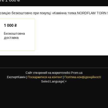
озицію безкоштовно при покупці «Камінна топка NORDFLAM TOR
1 000 ₴
Безкоштовна
доставка
Сайт створений на маркетплейсі
Prom.ua
ЕкспертКамін |
Поскаржитися на контент
|
Політика конфіденційності
Select Language
▼