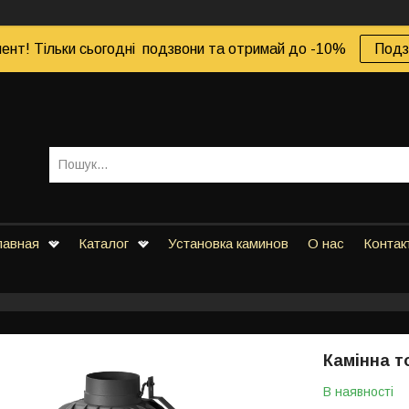
ент! Тільки сьогодні подзвони та отримай до -10%
Подз
лавная
Каталог
Установка каминов
О нас
Контак
Камінна 
В наявності