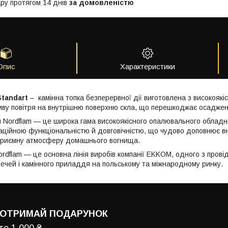
ру протягом 14 днів
за домовленістю
Опис
Характеристики
Standart
– камінна топка безперервної дії виготовлена з високоякіс
ву повітря на внутрішню поверхню скла, що перешкоджає осадженн
и Nordflam — це широка гама високоякісного опалювального обладн
аційною функціональністю й довговічністю, що чудово доповнює вн
 приємну атмосферу домашнього вогнища.
rdflam — це основна лінія виробів компанії EKKOM, одного з провід
 печей і камінного приладдя на польському та міжнародному ринку.
 ОТРИМАЙ ПОДАРУНОК
е 1 000 ₴