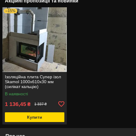
Акційні пропозиції та новинки
–15%
Ізоляційна плита Супер ізол
Skamol 1000х610х30 мм
(силікат кальцію)
В наявності
1 136,45
₴
1 337 ₴
Купити