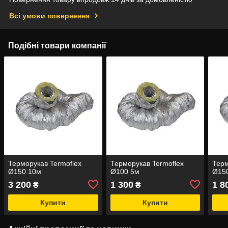
Всі умови повернення
Подібні товари компанії
Терморукав Termoflex
Терморукав Termoflex
Терм
Ø150 10м
Ø100 5м
Ø15
3 200
1 300
1 8
₴
₴
Купити
Купити