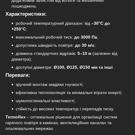
додатковим захистом від вологи та механічних
пошкоджень.
Характеристики:
робочий температурний діапазон: від
–30°C до
+250°C
;
максимальний робочий тиск:
до 3000 Па
;
допустима швидкість повітря:
до 30 м/с
;
довжина стандартних відрізків:
5–10 м
(залежно від
діаметра);
доступні діаметри:
Ø100, Ø125, Ø150 мм та інші
.
Переваги:
зручний монтаж завдяки гнучкості;
ефективна теплоізоляція та мінімальні втрати енергії;
шумопоглинальні властивості;
стійкість до високих температур і перепадів тиску.
Termoflex
– оптимальне рішення для організації систем
гарячого повітря в камінах, вентиляційних каналах та
опалювальних мережах.