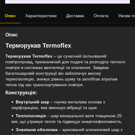
Опис
Характеристики
Доставка
Оплата
Умови п
Опис
Терморукав Termoflex
Терморукав Termoflex
– це сучасний ізольований
повітропровід, призначений для подачі та розподілу теплого
повітря в системах вентиляції та опалення. Завдяки
багатошаровій конструкції він забезпечує високу
термоізоляцію, знижує рівень шуму та запобігає втратам
тепла під час транспортування повітря.
Конструкція:
Внутрішній шар
– гнучка металева основа з
перфорацією, яка зменшує вібрації та шум.
Теплоізоляція
– шар мінеральної вати товщиною 25
мм, що утримує тепло та підвищує енергоефективність.
Зовнішня оболонка
– армований алюмінієвий шар з