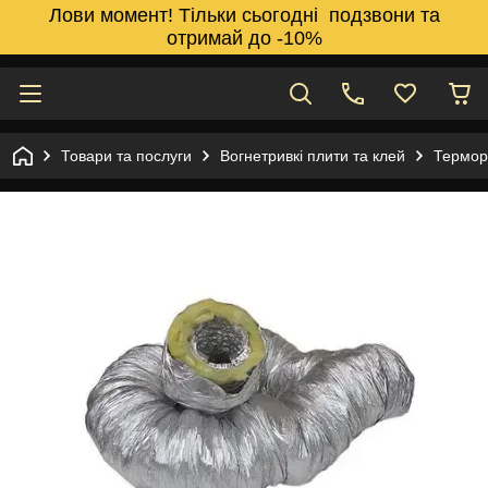
Лови момент! Тільки сьогодні подзвони та
отримай до -10%
Товари та послуги
Вогнетривкі плити та клей
Термор